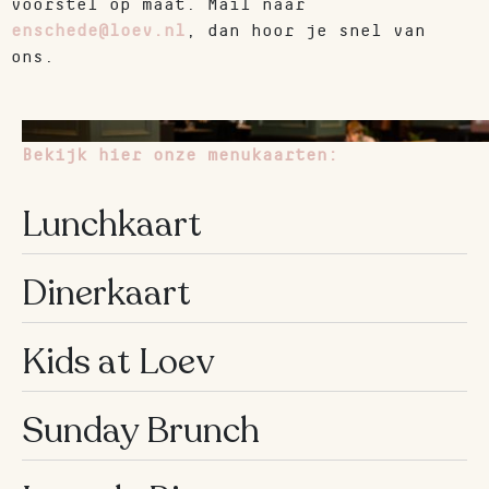
voorstel op maat. Mail naar
483
enschede@loev.nl
, dan hoor je snel van
7763
ons.
Openingstijden
Bekijk hier onze menukaarten:
Lunchkaart
10
ma
–
00u
Dinerkaart
10
di
–
Kids at Loev
00u
10
wo
–
Sunday Brunch
00u
10