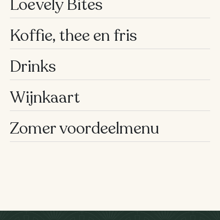
Loevely Bites
do
–
00u
10
Koffie, thee en fris
vr
–
01u
Drinks
10
za
–
01u
Wijnkaart
10
zo
–
00u
Zomer voordeelmenu