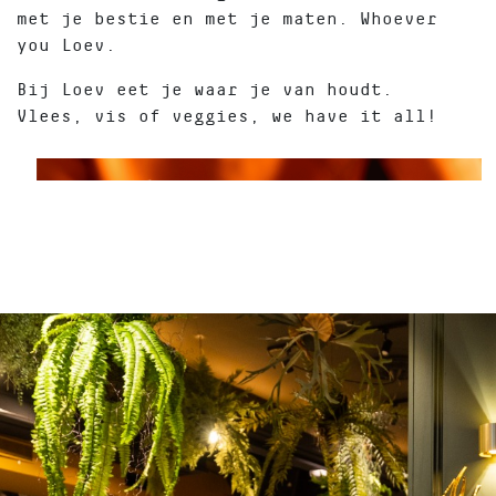
met je bestie en met je maten. Whoever
you Loev.
Bij Loev eet je waar je van houdt.
Vlees, vis of veggies, we have it all!
Bar
Bistro
Loev
Home
Eten
&
drinken