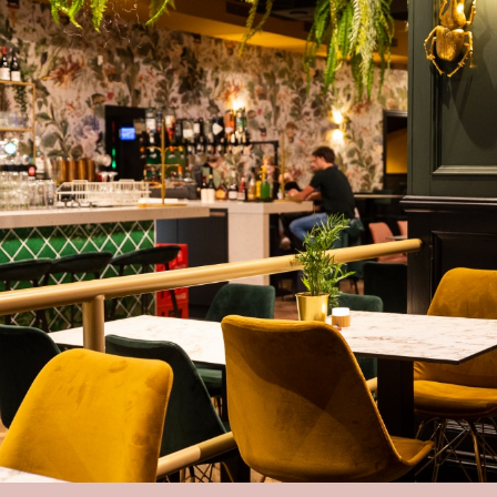
Ons
Zomerprogramma
Loev
Clubpas
Vacatures
Giftcard
Catering
Vergaderen