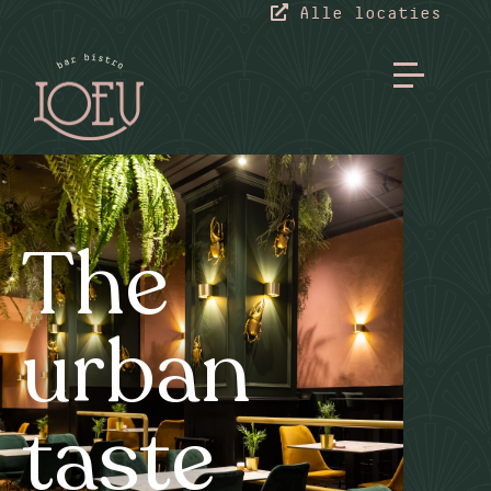
Alle locaties
The
urban
taste