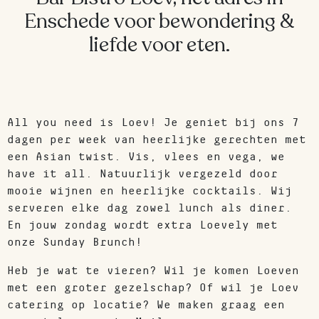
Enschede voor bewondering &
liefde voor eten.
Bar
Bistro
Loev
All you need is Loev! Je geniet bij ons 7
dagen per week van heerlijke gerechten met
Oude
een Asian twist. Vis, vlees en vega, we
Markt
have it all. Natuurlijk vergezeld door
3A
mooie wijnen en heerlijke cocktails. Wij
7511
serveren elke dag zowel lunch als diner.
GA
En jouw zondag wordt extra Loevely met
Enschede
onze Sunday Brunch!
Overijssel
Heb je wat te vieren? Wil je komen Loeven
met een groter gezelschap? Of wil je Loev
enschede@loev.nl
catering op locatie? We maken graag een
053